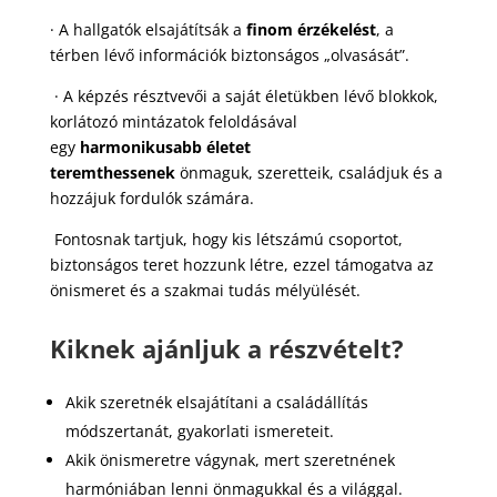
· A hallgatók elsajátítsák a
finom érzékelést
, a
térben lévő információk biztonságos „olvasását”.
· A képzés résztvevői a saját életükben lévő blokkok,
korlátozó mintázatok feloldásával
egy
harmonikusabb életet
teremthessenek
önmaguk, szeretteik, családjuk és a
hozzájuk fordulók számára.
Fontosnak tartjuk, hogy kis létszámú csoportot,
biztonságos teret hozzunk létre, ezzel támogatva az
önismeret és a szakmai tudás mélyülését.
Kiknek ajánljuk a részvételt?
Akik szeretnék elsajátítani a családállítás
módszertanát, gyakorlati ismereteit.
Akik önismeretre vágynak, mert szeretnének
harmóniában lenni önmagukkal és a világgal.