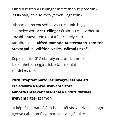
Mind a ketten a Hellinger Intézetben képződtünk.
2008-ban, az első évfolyamon végeztünk.
Abban a szerencsében volt részünk, hogy
személyesen
Bert Hellinger
óráin is részt vehettünk.
További Mestereink, akiktől személyesen
tanulhattunk:
Alfred Ramoda Austermann, Dimitris
Stavropolus, Wilfried Nelles, Pálmai Dezső.
Képzéseink 2012 óta folyamatosak, ennek
köszönhetően egyre több tapasztalattal
rendelkezünk.
2020. szeptembertől az Integrál szemléletű
családállító képzés nyilvántartott
felnőttképzésként szerepel a B/2020/001844
nyilvántartási számon.
A képzés tematikáját a hallgatói visszajelzések, jogos
igények alapján folyamatosan vizsgáljuk és